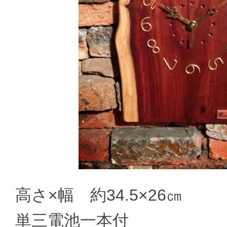
高さ×幅 約34.5×26㎝
単三電池一本付