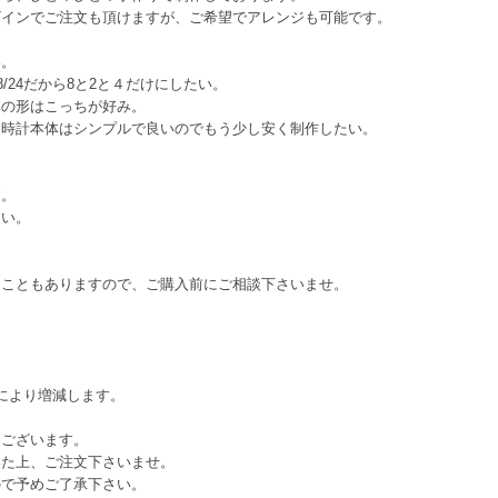
ザインでご注文も頂けますが、ご希望でアレンジも可能です。
い。
/24だから8と2と４だけにしたい。
体の形はこっちが好み。
、時計本体はシンプルで良いのでもう少し安く制作したい。
す。
さい。
ることもありますので、ご購入前にご相談下さいませ。
により増減します。
てございます。
いた上、ご注文下さいませ。
ので予めご了承下さい。