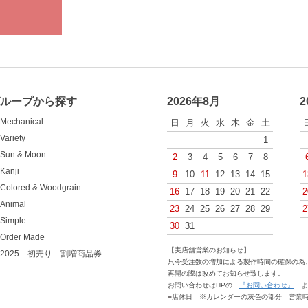
グループから探す
2026年8月
2
Mechanical
日
月
火
水
木
金
土
Variety
1
Sun & Moon
2
3
4
5
6
7
8
Kanji
9
10
11
12
13
14
15
1
Colored & Woodgrain
16
17
18
19
20
21
22
2
Animal
23
24
25
26
27
28
29
2
Simple
30
31
Order Made
【実店舗営業のお知らせ】
2025 初売り 割増商品券
只今受注数の増加による製作時間の確保の為、
再開の際は改めてお知らせ致します。
お問い合わせはHPの
『お問い合わせ』
よ
■
店休日 ※カレンダーの灰色の部分 営業時間