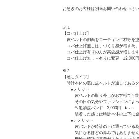
お急ぎのお客様は別途お問い合わせ下さ
※１
【コバ仕上げ】
皮ベルトの側面をコーティング材等を塗
コバ仕上げ無しは手づくり感が増す為、
コバ仕上げ有りの方が高級感が増しま
コバ仕上げ無し⇔有りに変更 ±2,000円+
※2
【通しタイプ】
時計本体の裏に皮ベルトが通してあるタ
●メリット
皮ベルトの取り外しがお客様で可能な
その日の気分やファッションによって
※追加皮バンド 3,000円＋tax～
装着した感じは時計本体の上下に金具
●デメリット
皮バンドが時計の下に通っている為、
気になるほどの厚みではありませんが
機械式時計で裏蓋がスケルトンの場合