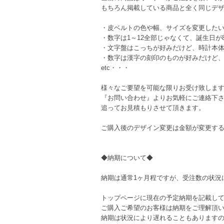
もちろん掲載している商品と全く同じデ
・皮ベルトの色や幅、サイズを変更した
・数字は1～12全部じゃなくて、誕生日が8
・文字盤はこっちが好みだけど、時計本
・数字は漢字の刻印のものが好みだけど
etc・・・
様々なご要望を可能な限りお受け致しま
『お問い合わせ』よりお気軽にご連絡下
追ってお見積もりさせて頂きます。
ご購入後のデザイン変更は金額が変更す
◆納期について◆
納期は通常1ヶ月程ですが、受注数の状況
トップページに現在の予定納期を記載し
ご購入ご希望のお客様は納期をご理解頂
納期は状況により遅れることもあります