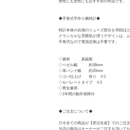
男性にも女性にもおすすめの作品です。
◆手巻式手作り腕時計◆
時計本体の右側のリューズ部分を30回ほど
クラシカルな雰囲気が漂うデザインは、
手巻式なので電池交換は不要です。
◇素材 真鍮製
◇ベゼル幅 約38mm
◇革バンド幅 約20mm
◇コバ仕上げ 有り ※1
◇セパレートタイプ ※2
◇男女兼用
◇1年間の動作保障付
◆ご注文について◆
只今全ての商品が【受注生産】でのご注
当店の商品はオーナーがご注文を頂いて