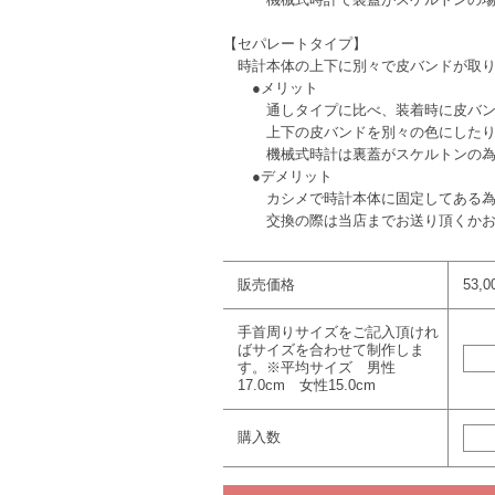
【セパレートタイプ】
時計本体の上下に別々で皮バンドが取り
●メリット
通しタイプに比べ、装着時に皮バ
上下の皮バンドを別々の色にしたり
機械式時計は裏蓋がスケルトンの為、
●デメリット
カシメで時計本体に固定してある為、
交換の際は当店までお送り頂くかお持
販売価格
53,
手首周りサイズをご記入頂けれ
ばサイズを合わせて制作しま
す。※平均サイズ 男性
17.0cm 女性15.0cm
購入数