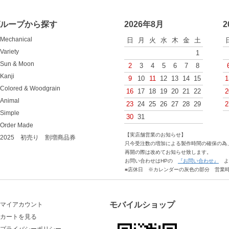
グループから探す
2026年8月
2
Mechanical
日
月
火
水
木
金
土
Variety
1
Sun & Moon
2
3
4
5
6
7
8
Kanji
9
10
11
12
13
14
15
1
Colored & Woodgrain
16
17
18
19
20
21
22
2
Animal
23
24
25
26
27
28
29
2
Simple
30
31
Order Made
【実店舗営業のお知らせ】
2025 初売り 割増商品券
只今受注数の増加による製作時間の確保の為、
再開の際は改めてお知らせ致します。
お問い合わせはHPの
『お問い合わせ』
よ
■
店休日 ※カレンダーの灰色の部分 営業時間
モバイルショップ
マイアカウント
カートを見る
プライバシーポリシー