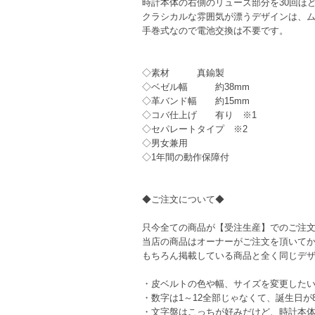
時計本体の右側のリューズ部分を30回ほど
クラシカルな雰囲気が漂うデザインは、
手巻式なので電池交換は不要です。
◇素材 真鍮製
◇ベゼル幅 約38mm
◇革バンド幅 約15mm
◇コバ仕上げ 有り ※1
◇セパレートタイプ ※2
◇男女兼用
◇1年間の動作保障付
◆ご注文について◆
只今全ての商品が【受注生産】でのご注
当店の商品はオーナーがご注文を頂いて
もちろん掲載している商品と全く同じデ
・皮ベルトの色や幅、サイズを変更した
・数字は1～12全部じゃなくて、誕生日が8
・文字盤はこっちが好みだけど、時計本