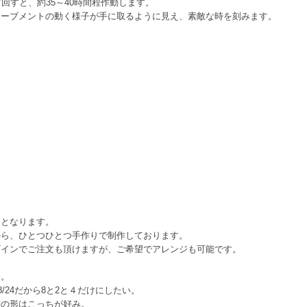
回すと、約35～40時間程作動します。
ムーブメントの動く様子が手に取るように見え、素敵な時を刻みます。
文となります。
から、ひとつひとつ手作りで制作しております。
ザインでご注文も頂けますが、ご希望でアレンジも可能です。
い。
/24だから8と2と４だけにしたい。
体の形はこっちが好み。