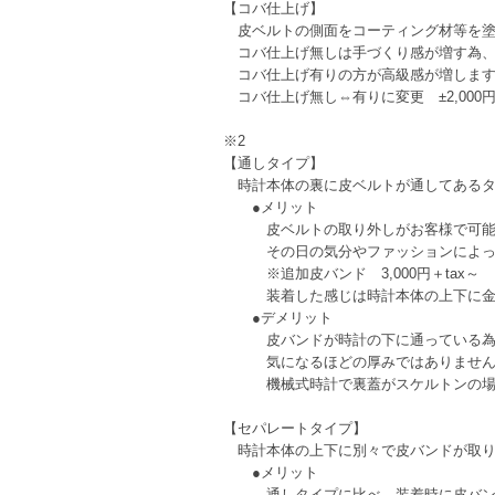
【コバ仕上げ】
皮ベルトの側面をコーティング材等を塗
コバ仕上げ無しは手づくり感が増す為、
コバ仕上げ有りの方が高級感が増しま
コバ仕上げ無し⇔有りに変更 ±2,000円+
※2
【通しタイプ】
時計本体の裏に皮ベルトが通してあるタ
●メリット
皮ベルトの取り外しがお客様で可能な
その日の気分やファッションによって
※追加皮バンド 3,000円＋tax～
装着した感じは時計本体の上下に金具
●デメリット
皮バンドが時計の下に通っている為、
気になるほどの厚みではありませんが
機械式時計で裏蓋がスケルトンの場合
【セパレートタイプ】
時計本体の上下に別々で皮バンドが取り
●メリット
通しタイプに比べ、装着時に皮バ