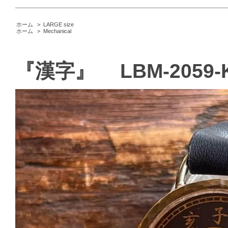
ホーム
>
LARGE size
ホーム
>
Mechanical
『漢字』 LBM-2059-