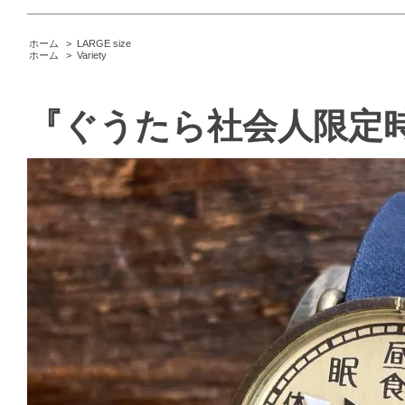
ホーム
>
LARGE size
ホーム
>
Variety
『ぐうたら社会人限定時計』