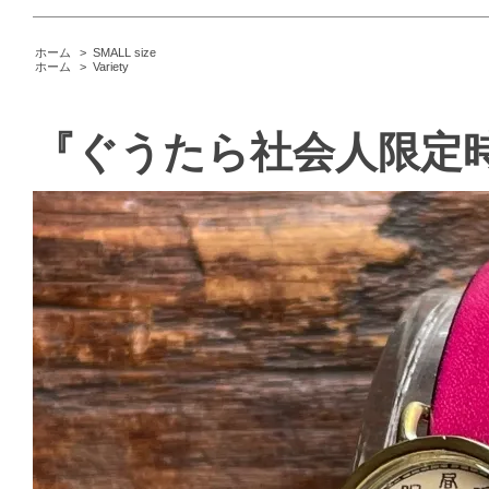
ホーム
>
SMALL size
ホーム
>
Variety
『ぐうたら社会人限定時計