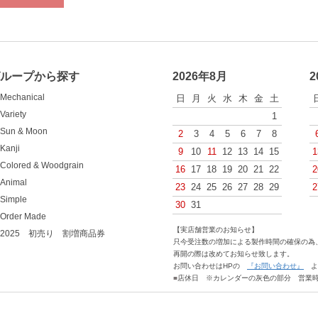
グループから探す
2026年8月
2
Mechanical
日
月
火
水
木
金
土
Variety
1
Sun & Moon
2
3
4
5
6
7
8
Kanji
9
10
11
12
13
14
15
1
Colored & Woodgrain
16
17
18
19
20
21
22
2
Animal
23
24
25
26
27
28
29
2
Simple
30
31
Order Made
【実店舗営業のお知らせ】
2025 初売り 割増商品券
只今受注数の増加による製作時間の確保の為、
再開の際は改めてお知らせ致します。
お問い合わせはHPの
『お問い合わせ』
よ
■
店休日 ※カレンダーの灰色の部分 営業時間