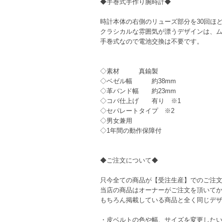
◆手巻式手作り腕時計◆
時計本体の右側のリューズ部分を30回ほど
クラシカルな雰囲気が漂うデザインは、
手巻式なので電池交換は不要です。
◇素材 真鍮製
◇ベゼル幅 約38mm
◇革バンド幅 約23mm
◇コバ仕上げ 有り ※1
◇セパレートタイプ ※2
◇男女兼用
◇1年間の動作保障付
◆ご注文について◆
只今全ての商品が【受注生産】でのご注
当店の商品はオーナーがご注文を頂いて
もちろん掲載している商品と全く同じデ
・皮ベルトの色や幅、サイズを変更した