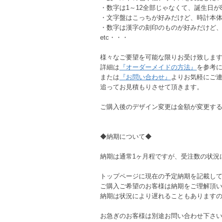
・数字は1～12全部じゃなくて、誕生日が8
・文字盤はこっちが好みだけど、時計本
・数字は漢字の刻印のものが好みだけど
etc・・・
様々なご要望を可能な限りお受け致しま
詳細は
『オーダーメイドの方法』
を参考
または
『お問い合わせ』
よりお気軽にご
追ってお見積もりさせて頂きます。
ご購入後のデザイン変更は金額が変更す
◆納期について◆
納期は通常1ヶ月程ですが、受注数の状況
トップページに現在の予定納期を記載し
ご購入ご希望のお客様は納期をご理解頂
納期は状況により遅れることもあります
お急ぎのお客様は別途お問い合わせ下さ