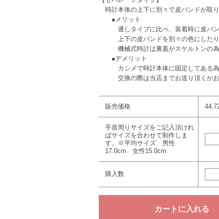
時計本体の上下に別々で皮バンドが取り
●メリット
通しタイプに比べ、装着時に皮バ
上下の皮バンドを別々の色にしたり
機械式時計は裏蓋がスケルトンの為、
●デメリット
カシメで時計本体に固定してある為、
交換の際は当店までお送り頂くかお持
販売価格
44,
手首周りサイズをご記入頂けれ
ばサイズを合わせて制作しま
す。※平均サイズ 男性
17.0cm 女性15.0cm
購入数