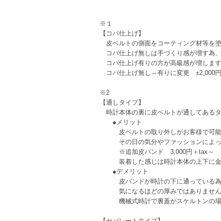
※１
【コバ仕上げ】
皮ベルトの側面をコーティング材等を塗
コバ仕上げ無しは手づくり感が増す為、
コバ仕上げ有りの方が高級感が増しま
コバ仕上げ無し⇔有りに変更 ±2,000円+
※2
【通しタイプ】
時計本体の裏に皮ベルトが通してあるタ
●メリット
皮ベルトの取り外しがお客様で可能な
その日の気分やファッションによって
※追加皮バンド 3,000円＋tax～
装着した感じは時計本体の上下に金具
●デメリット
皮バンドが時計の下に通っている為、
気になるほどの厚みではありませんが
機械式時計で裏蓋がスケルトンの場合
【セパレートタイプ】