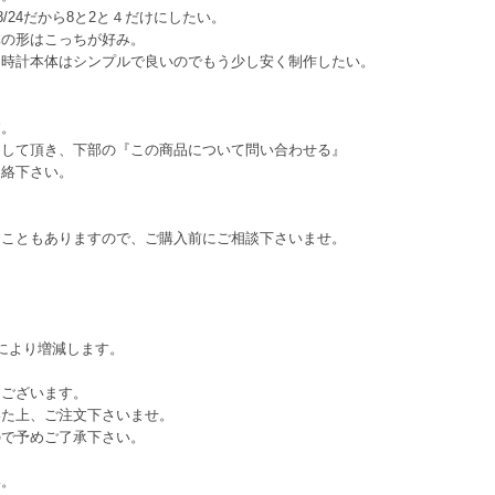
/24だから8と2と４だけにしたい。
体の形はこっちが好み。
、時計本体はシンプルで良いのでもう少し安く制作したい。
す。
にして頂き、下部の『この商品について問い合わせる』
連絡下さい。
ることもありますので、ご購入前にご相談下さいませ。
により増減します。
てございます。
いた上、ご注文下さいませ。
ので予めご了承下さい。
い。